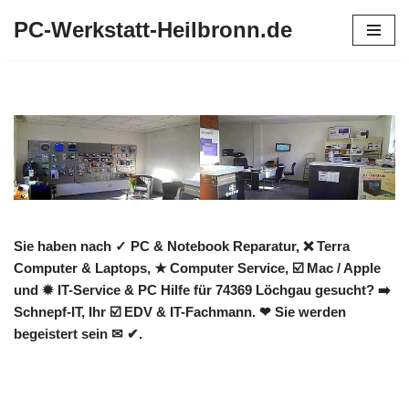
PC-Werkstatt-Heilbronn.de
Zum
Inhalt
springen
Sie haben nach ✓ PC & Notebook Reparatur, ❌ Terra
Computer & Laptops, ★ Computer Service, ☑️ Mac / Apple
und ✹ IT-Service & PC Hilfe für 74369 Löchgau gesucht? ➡️
Schnepf-IT, Ihr ☑️ EDV & IT-Fachmann. ❤ Sie werden
begeistert sein ✉ ✔.