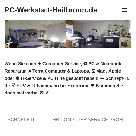
PC-Werkstatt-Heilbronn.de
Zum
Inhalt
springen
Wenn Sie nach ★ Computer Service, ♻ PC & Notebook
Reparatur, ❌ Terra Computer & Laptops, ☑️ Mac / Apple
oder ✹ IT-Service & PC Hilfe gesucht haben: ➡️ Schnepf-IT,
Ihr ☑️ EDV & IT-Fachmann für Heilbronn. ❤ Kommen Sie
doch mal vorbei ✉ ✔.
SCHNEPF-IT.
IHR COMPUTER SERVICE PROFI.