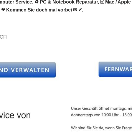
ter Service, ♻ PC & Notebook Reparatur, ☑️ Mac / Apple o
g. ❤ Kommen Sie doch mal vorbei ✉ ✔.
OFI.