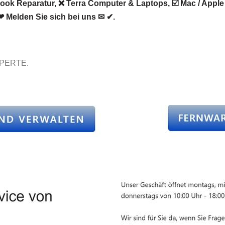
k Reparatur, ❌ Terra Computer & Laptops, ☑️ Mac / Apple 
❤ Melden Sie sich bei uns ✉ ✔.
XPERTE.