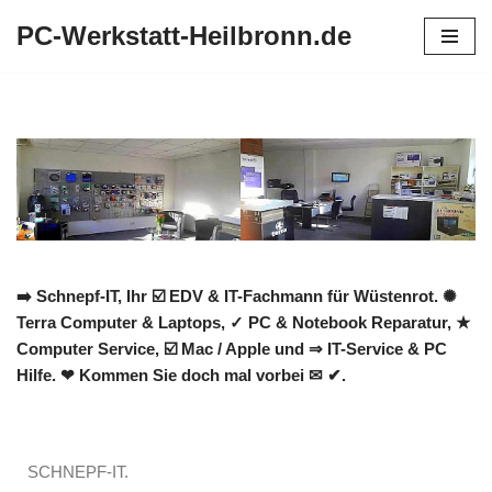
PC-Werkstatt-Heilbronn.de
Zum
Inhalt
springen
➡️ Schnepf-IT, Ihr ☑️ EDV & IT-Fachmann für Wüstenrot. ✺
Terra Computer & Laptops, ✓ PC & Notebook Reparatur, ★
Computer Service, ☑️ Mac / Apple und ⇒ IT-Service & PC
Hilfe. ❤ Kommen Sie doch mal vorbei ✉ ✔.
SCHNEPF-IT.