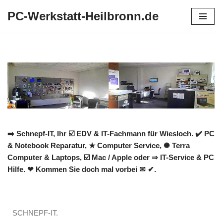
PC-Werkstatt-Heilbronn.de
Zum
Inhalt
springen
➡️ Schnepf-IT, Ihr ☑️ EDV & IT-Fachmann für Wiesloch. ✔️ PC
& Notebook Reparatur, ★ Computer Service, ✺ Terra
Computer & Laptops, ☑️ Mac / Apple oder ⇒ IT-Service & PC
Hilfe. ❤ Kommen Sie doch mal vorbei ✉ ✔.
SCHNEPF-IT.