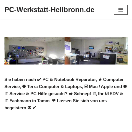
PC-Werkstatt-Heilbronn.de
Zum
Inhalt
springen
Sie haben nach ✔️ PC & Notebook Reparatur, ★ Computer
Service, ✺ Terra Computer & Laptops, ☑️ Mac / Apple und ✹
IT-Service & PC Hilfe gesucht? ➡️ Schnepf-IT, Ihr ☑️ EDV &
IT-Fachmann in Tamm. ❤ Lassen Sie sich von uns
begeistern ✉ ✔.