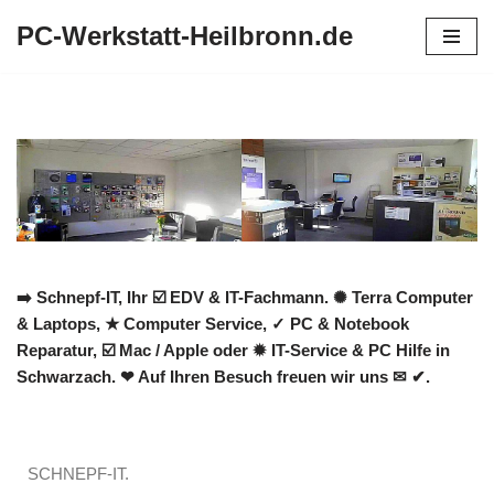
PC-Werkstatt-Heilbronn.de
Zum
Inhalt
springen
➡️ Schnepf-IT, Ihr ☑️ EDV & IT-Fachmann. ✺ Terra Computer
& Laptops, ★ Computer Service, ✓ PC & Notebook
Reparatur, ☑️ Mac / Apple oder ✹ IT-Service & PC Hilfe in
Schwarzach. ❤ Auf Ihren Besuch freuen wir uns ✉ ✔.
SCHNEPF-IT.