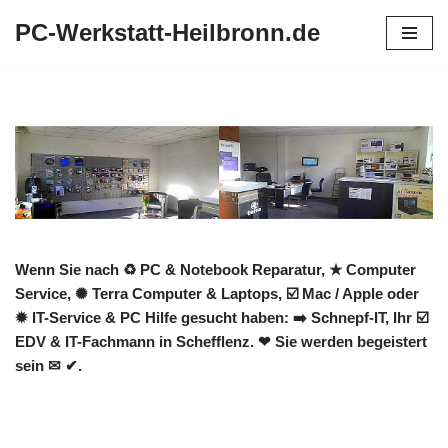
PC-Werkstatt-Heilbronn.de
Zum
Inhalt
springen
Wenn Sie nach ♻ PC & Notebook Reparatur, ★ Computer
Service, ✺ Terra Computer & Laptops, ☑️ Mac / Apple oder
✹ IT-Service & PC Hilfe gesucht haben: ➡️ Schnepf-IT, Ihr ☑️
EDV & IT-Fachmann in Schefflenz. ❤ Sie werden begeistert
sein ✉ ✔.