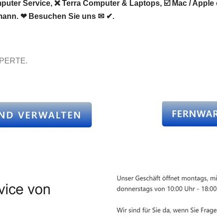
er Service, ❌ Terra Computer & Laptops, ☑️ Mac / Apple o
hmann. ❤ Besuchen Sie uns ✉ ✔.
XPERTE.