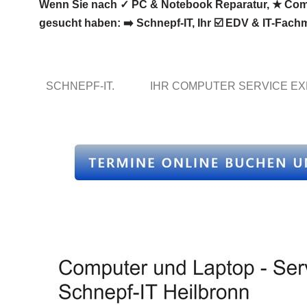
Wenn Sie nach ✓ PC & Notebook Reparatur, ★ Comput
gesucht haben: ➡️ Schnepf-IT, Ihr ☑️ EDV & IT-Fac
SCHNEPF-IT.
IHR COMPUTER SERVICE E