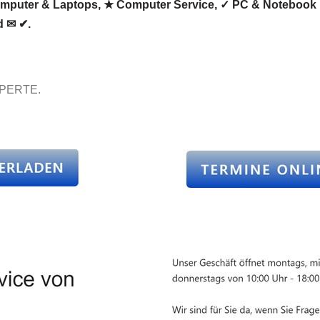
Computer & Laptops, ★ Computer Service, ✓ PC & Notebook R
d ✉ ✔.
XPERTE.