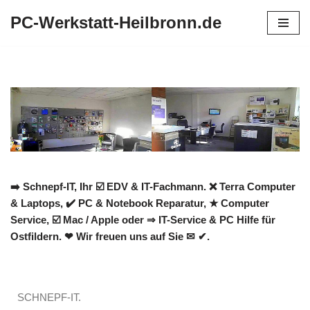
PC-Werkstatt-Heilbronn.de
Zum
Inhalt
springen
➡️ Schnepf-IT, Ihr ☑️ EDV & IT-Fachmann. ❌ Terra Computer
& Laptops, ✔️ PC & Notebook Reparatur, ★ Computer
Service, ☑️ Mac / Apple oder ⇒ IT-Service & PC Hilfe für
Ostfildern. ❤ Wir freuen uns auf Sie ✉ ✔.
SCHNEPF-IT.