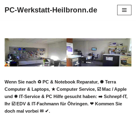
PC-Werkstatt-Heilbronn.de
Zum
Inhalt
springen
Wenn Sie nach ♻ PC & Notebook Reparatur, ✺ Terra
Computer & Laptops, ★ Computer Service, ☑️ Mac / Apple
und ✹ IT-Service & PC Hilfe gesucht haben: ➡️ Schnepf-IT,
Ihr ☑️ EDV & IT-Fachmann für Öhringen. ❤ Kommen Sie
doch mal vorbei ✉ ✔.