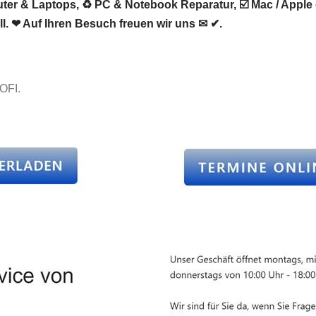
r & Laptops, ♻ PC & Notebook Reparatur, ☑️ Mac / Apple o
ll. ❤ Auf Ihren Besuch freuen wir uns ✉ ✔.
OFI.