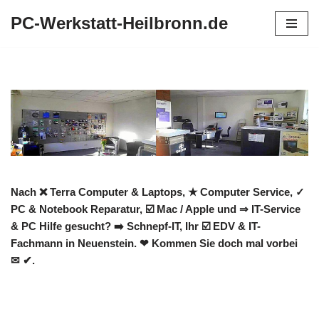
PC-Werkstatt-Heilbronn.de
Zum
Inhalt
springen
Nach ❌ Terra Computer & Laptops, ★ Computer Service, ✓
PC & Notebook Reparatur, ☑️ Mac / Apple und ⇒ IT-Service
& PC Hilfe gesucht? ➡️ Schnepf-IT, Ihr ☑️ EDV & IT-
Fachmann in Neuenstein. ❤ Kommen Sie doch mal vorbei
✉ ✔.