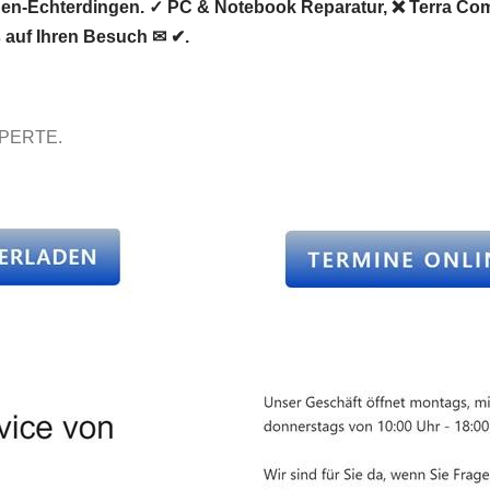
elden-Echterdingen. ✓ PC & Notebook Reparatur, ❌ Terra Co
s auf Ihren Besuch ✉ ✔.
XPERTE.