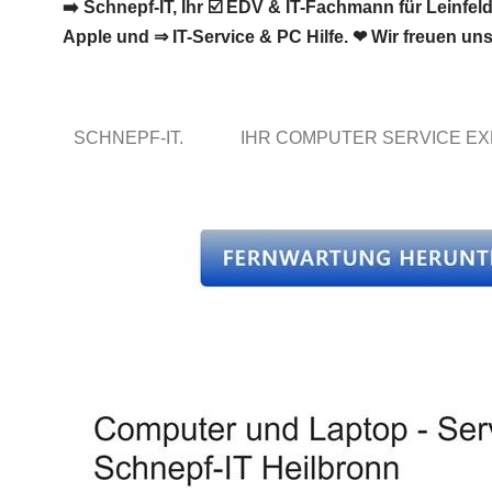
➡️ Schnepf-IT, Ihr ☑️ EDV & IT-Fachmann für Leinf
Apple und ⇒ IT-Service & PC Hilfe. ❤ Wir freuen un
SCHNEPF-IT.
IHR COMPUTER SERVICE E