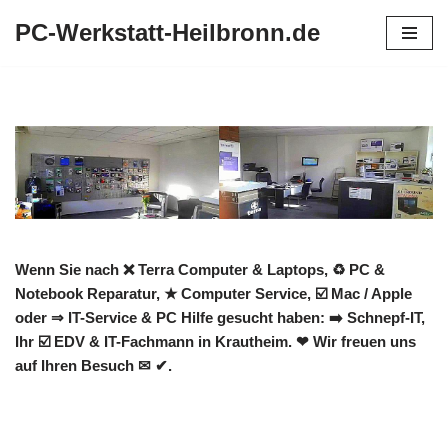
PC-Werkstatt-Heilbronn.de
Zum
Inhalt
springen
Wenn Sie nach ❌ Terra Computer & Laptops, ♻ PC &
Notebook Reparatur, ★ Computer Service, ☑️ Mac / Apple
oder ⇒ IT-Service & PC Hilfe gesucht haben: ➡️ Schnepf-IT,
Ihr ☑️ EDV & IT-Fachmann in Krautheim. ❤ Wir freuen uns
auf Ihren Besuch ✉ ✔.