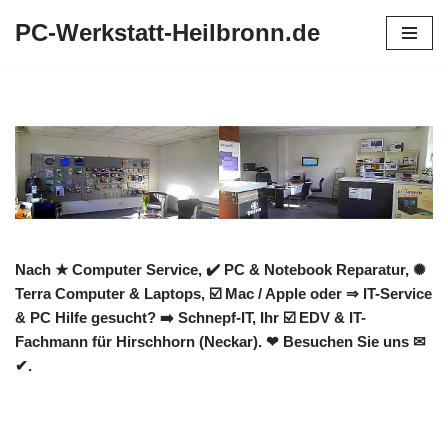
PC-Werkstatt-Heilbronn.de
Zum
Inhalt
springen
Nach ★ Computer Service, ✔️ PC & Notebook Reparatur, ✺
Terra Computer & Laptops, ☑️ Mac / Apple oder ⇒ IT-Service
& PC Hilfe gesucht? ➡️ Schnepf-IT, Ihr ☑️ EDV & IT-
Fachmann für Hirschhorn (Neckar). ❤ Besuchen Sie uns ✉
✔.