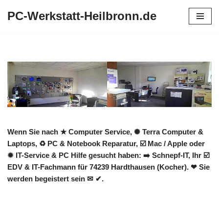
PC-Werkstatt-Heilbronn.de
Zum
Inhalt
springen
Wenn Sie nach ★ Computer Service, ✺ Terra Computer &
Laptops, ♻ PC & Notebook Reparatur, ☑️ Mac / Apple oder
✹ IT-Service & PC Hilfe gesucht haben: ➡️ Schnepf-IT, Ihr ☑️
EDV & IT-Fachmann für 74239 Hardthausen (Kocher). ❤ Sie
werden begeistert sein ✉ ✔.