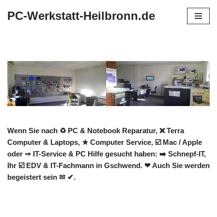
PC-Werkstatt-Heilbronn.de
Zum
Inhalt
springen
Wenn Sie nach ♻ PC & Notebook Reparatur, ❌ Terra
Computer & Laptops, ★ Computer Service, ☑️ Mac / Apple
oder ⇒ IT-Service & PC Hilfe gesucht haben: ➡️ Schnepf-IT,
Ihr ☑️ EDV & IT-Fachmann in Gschwend. ❤ Auch Sie werden
begeistert sein ✉ ✔.