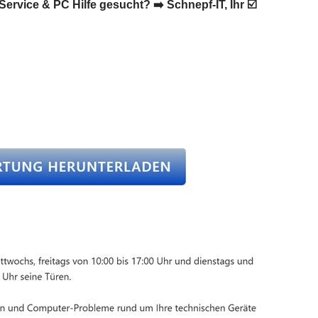
rvice & PC Hilfe gesucht? ➡️ Schnepf-IT, Ihr ☑️