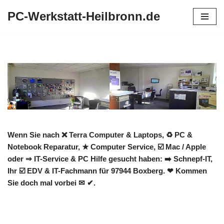
PC-Werkstatt-Heilbronn.de
Zum
Inhalt
springen
Wenn Sie nach ❌ Terra Computer & Laptops, ♻ PC &
Notebook Reparatur, ★ Computer Service, ☑️ Mac / Apple
oder ⇒ IT-Service & PC Hilfe gesucht haben: ➡️ Schnepf-IT,
Ihr ☑️ EDV & IT-Fachmann für 97944 Boxberg. ❤ Kommen
Sie doch mal vorbei ✉ ✔.