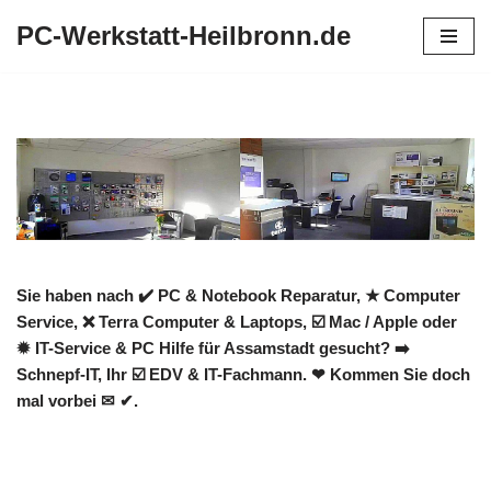
PC-Werkstatt-Heilbronn.de
Zum
Inhalt
springen
Sie haben nach ✔️ PC & Notebook Reparatur, ★ Computer
Service, ❌ Terra Computer & Laptops, ☑️ Mac / Apple oder
✹ IT-Service & PC Hilfe für Assamstadt gesucht? ➡️
Schnepf-IT, Ihr ☑️ EDV & IT-Fachmann. ❤ Kommen Sie doch
mal vorbei ✉ ✔.