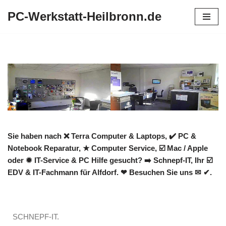
PC-Werkstatt-Heilbronn.de
Zum
Inhalt
springen
Sie haben nach ❌ Terra Computer & Laptops, ✔️ PC &
Notebook Reparatur, ★ Computer Service, ☑️ Mac / Apple
oder ✹ IT-Service & PC Hilfe gesucht? ➡️ Schnepf-IT, Ihr ☑️
EDV & IT-Fachmann für Alfdorf. ❤ Besuchen Sie uns ✉ ✔.
SCHNEPF-IT.